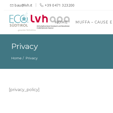
bau@lvh.it
+39 0471 323200
HOME
MUFFA – CAUSE 
Ricerca
per:
Privacy
Home
Privacy
[privacy_policy]