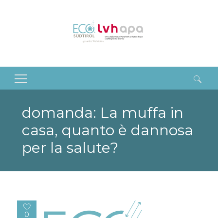
Ricerca
per:
domanda: La muffa in
casa, quanto è dannosa
per la salute?
0